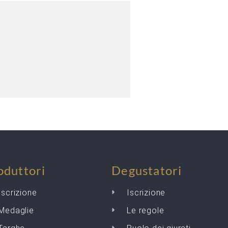
oduttori
Degustatori
Iscrizione
Iscrizione
Medaglie
Le regole