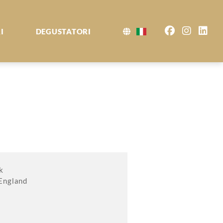
I
DEGUSTATORI
k
England