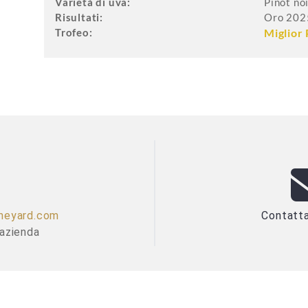
Varietà di uva:
Pinot no
Risultati:
Oro 202
Trofeo:
Miglior 
Contatta
ineyard.com
'azienda