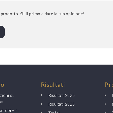
rodotto. Sii il primo a dare la tua opinione!
so
Risultati
Pr
zioni sul
Risultati 2026
so
Risultati 2025
o dei vini