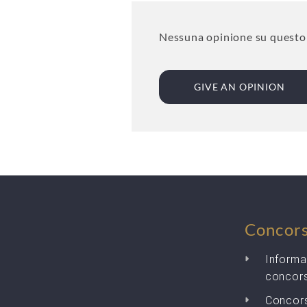
Nessuna opinione su questo p
GIVE AN OPINION
Concor
Informa
concor
Concors