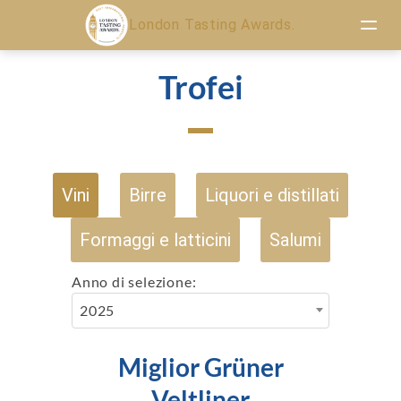
London Tasting Awards.
Trofei
Vini
Birre
Liquori e distillati
Formaggi e latticini
Salumi
Anno di selezione:
2025
Miglior Grüner
Veltliner